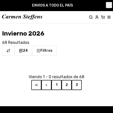
Carmen Steffens
ENVIOS A TODO EL PAÌS
Cl
Invierno 2026
68
Resultados
24
Filtros
Viendo
1
-
0
resultados de
68
1
2
3