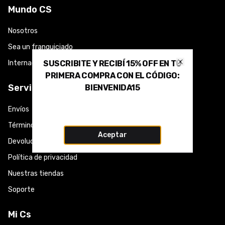
Mundo CS
Nosotros
Sea un franquiciado
Internacional
SUSCRIBITE Y RECIBÍ 15% OFF EN TU
Close
PRIMERA COMPRA CON EL CÓDIGO:
Servicio a clientes
BIENVENIDA15
Envíos
Términos y condiciones
Aceptar
Devoluciones y cambios
Política de privacidad
Nuestras tiendas
Soporte
Mi Cs