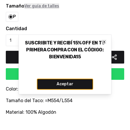
Tamaño
Ver guía de talles
P
Cantidad
SUSCRIBITE Y RECIBÍ 15% OFF EN TU
Close
PRIMERA COMPRA CON EL CÓDIGO:
BIENVENIDA15
Añadir al carrito
Comprar via WhatsApp
Aceptar
Color: AZUL MARINHO
Tamaño del Taco: =M554/L554
Material: 100% Algodón