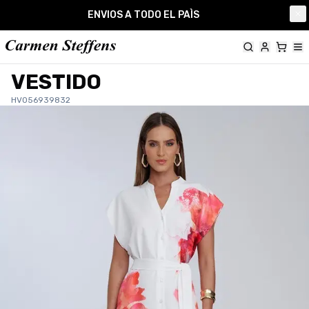
Carmen Steffens
ENVIOS A TODO EL PAÌS
Cl
VESTIDO
HV056939832