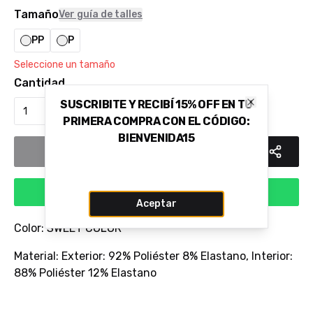
Tamaño
Ver guía de talles
PP
P
Seleccione un tamaño
Cantidad
SUSCRIBITE Y RECIBÍ 15% OFF EN TU
Close
PRIMERA COMPRA CON EL CÓDIGO:
BIENVENIDA15
Añadir al carrito
Comprar via WhatsApp
Aceptar
Color: SWEET COLOR
Material: Exterior: 92% Poliéster 8% Elastano, Interior:
88% Poliéster 12% Elastano