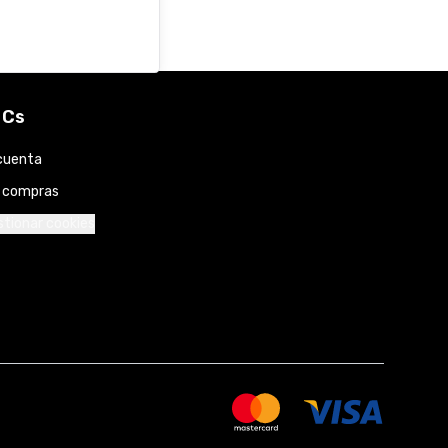
 Cs
cuenta
s compras
tionar cookies