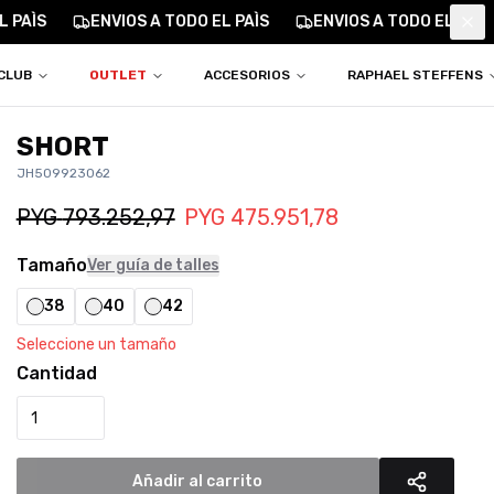
 PAÌS
ENVIOS A TODO EL PAÌS
ENVIOS A TODO EL PAÌS
Clo
CLUB
OUTLET
ACCESORIOS
RAPHAEL STEFFENS
SHORT
JH509923062
PYG
793.252,97
PYG
475.951,78
Tamaño
Ver guía de talles
38
40
42
Seleccione un tamaño
Cantidad
Añadir al carrito