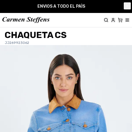
Carmen Steffens
ENVIOS A TODO EL PAÌS
Cl
CHAQUETA CS
JJ269923062