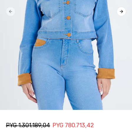
Previous slide
Next 
PYG
1.301.189,04
PYG
780.713,42