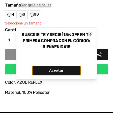
Tamaño
Ver guía de talles
M
G
GG
Seleccione un tamaño
Cantidad
SUSCRIBITE Y RECIBÍ 15% OFF EN TU
Close
PRIMERA COMPRA CON EL CÓDIGO:
BIENVENIDA15
Añadir al carrito
Comprar via WhatsApp
Aceptar
Color: AZUL REFLEX
Material: 100% Poliéster