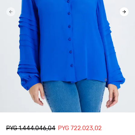
Previous slide
Next 
PYG
1.444.046,04
PYG
722.023,02