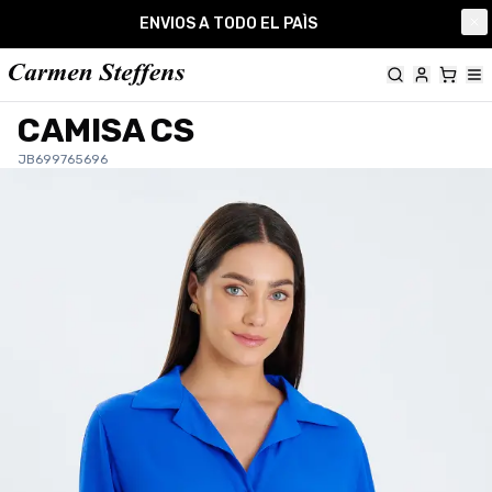
Carmen Steffens
ENVIOS A TODO EL PAÌS
Cl
CAMISA CS
JB699765696