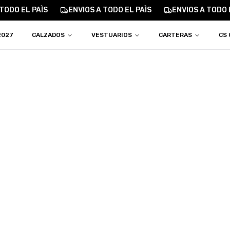
ODO EL PAÌS
ENVIOS A TODO EL PAÌS
ENVIOS A TODO EL
2027
CALZADOS
VESTUARIOS
CARTERAS
CS 