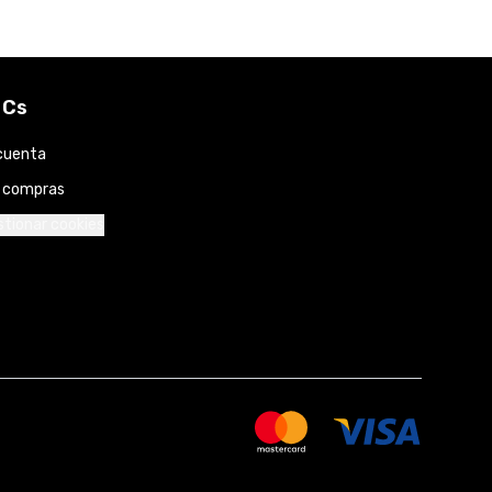
 Cs
cuenta
s compras
tionar cookies