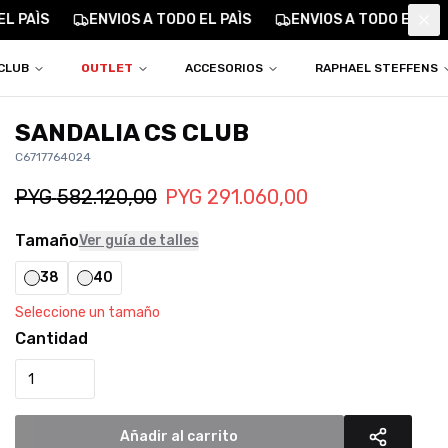
 PAÌS
ENVIOS A TODO EL PAÌS
ENVIOS A TODO EL PAÌS
Clo
CLUB
OUTLET
ACCESORIOS
RAPHAEL STEFFENS
SANDALIA CS CLUB
C6717764024
PYG
582.120,00
PYG
291.060,00
Tamaño
Ver guía de talles
38
40
Seleccione un tamaño
Cantidad
Añadir al carrito