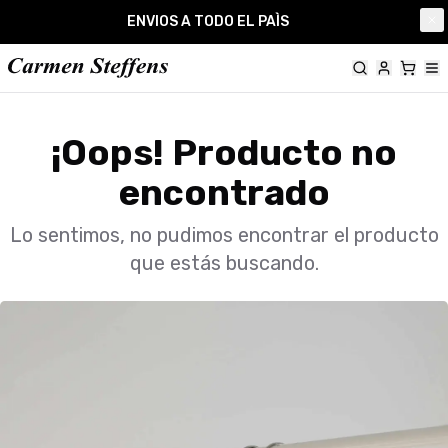
Carmen Steffens
ENVIOS A TODO EL PAÌS
Cl
¡Oops! Producto no
encontrado
Lo sentimos, no pudimos encontrar el producto
que estás buscando.