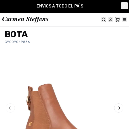
Carmen Steffens
ENVIOS A TODO EL PAÌS
Cl
BOTA
C9009049836
Previous slide
Next 