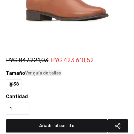
PYG
847.221,03
PYG
423.610,52
Tamaño
Ver guía de talles
38
Cantidad
Añadir al carrito