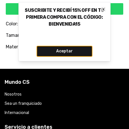
Comprar via WhatsApp
SUSCRIBITE Y RECIBÍ 15% OFF EN TU
Close
PRIMERA COMPRA CON EL CÓDIGO:
Color: CARAMELO SIENA
BIENVENIDA15
Tamaño del Taco: 2,5 CM
Material: 100% Cuero Vacuno Flor
Aceptar
Mundo CS
Nosotros
Sea un franquiciado
Internacional
Servicio a clientes