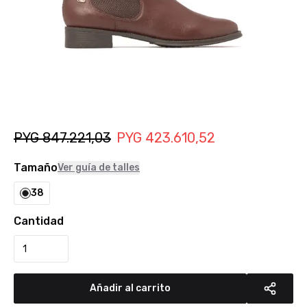
PYG
847.221,03
PYG
423.610,52
Tamaño
Ver guía de talles
38
Cantidad
Añadir al carrito