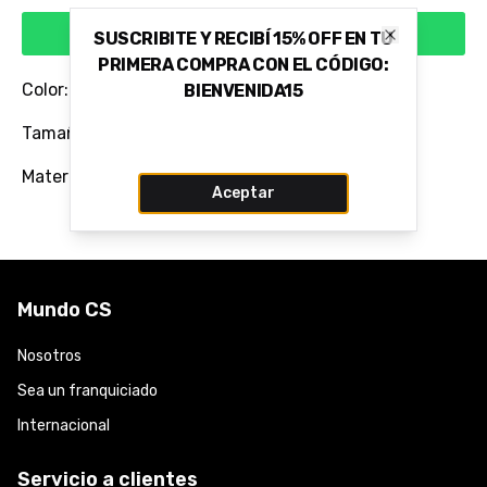
Comprar via WhatsApp
SUSCRIBITE Y RECIBÍ 15% OFF EN TU
Close
PRIMERA COMPRA CON EL CÓDIGO:
Color: MARROM FONDUE
BIENVENIDA15
Tamaño del Taco: 2,5 CM
Material: 100% Cuero Vacuno Flor
Aceptar
Mundo CS
Nosotros
Sea un franquiciado
Internacional
Servicio a clientes