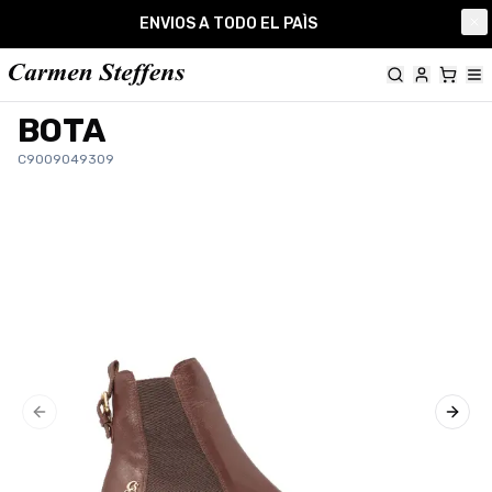
Carmen Steffens
ENVIOS A TODO EL PAÌS
Cl
BOTA
C9009049309
Previous slide
Next 