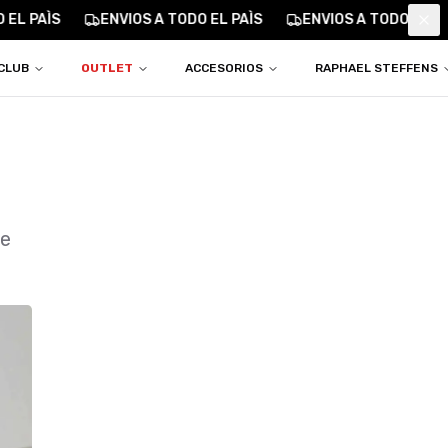
EL PAÌS
ENVIOS A TODO EL PAÌS
ENVIOS A TODO EL PA
Clo
CLUB
OUTLET
ACCESORIOS
RAPHAEL STEFFENS
ue