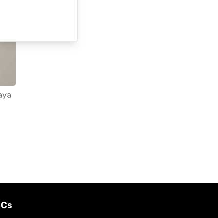
aya
 Cs