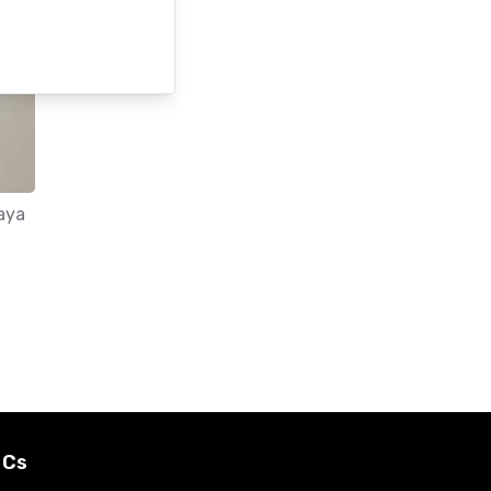
aya
 Cs