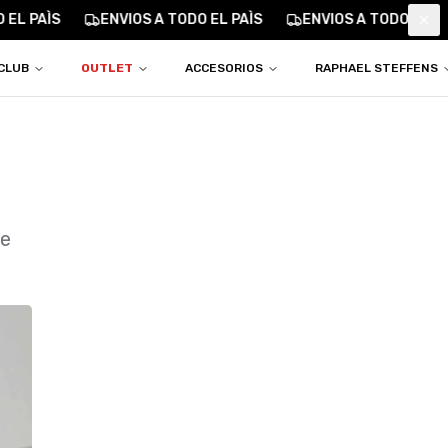
EL PAÌS
ENVIOS A TODO EL PAÌS
ENVIOS A TODO EL PA
Clo
CLUB
OUTLET
ACCESORIOS
RAPHAEL STEFFENS
ue