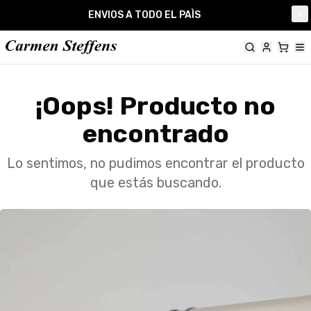
Carmen Steffens
ENVIOS A TODO EL PAÌS
Cl
¡Oops! Producto no
encontrado
Lo sentimos, no pudimos encontrar el producto
que estás buscando.