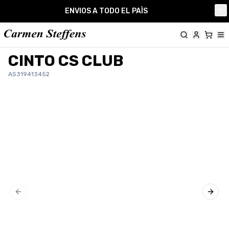
Carmen Steffens
ENVIOS A TODO EL PAÌS
Cl
CINTO CS CLUB
AS319413452
Previous slide
Next 