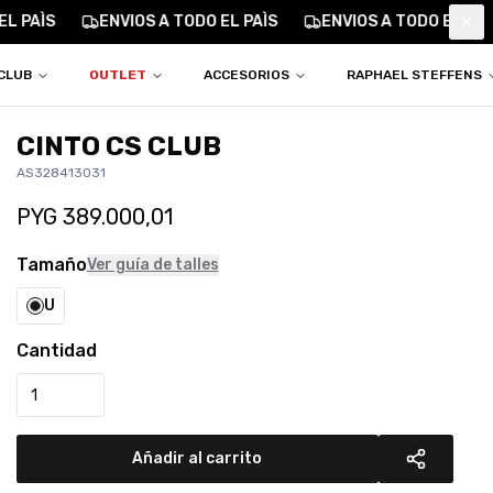
L PAÌS
ENVIOS A TODO EL PAÌS
ENVIOS A TODO EL PAÌ
Clo
CLUB
OUTLET
ACCESORIOS
RAPHAEL STEFFENS
CINTO CS CLUB
AS328413031
PYG
389.000,01
Tamaño
Ver guía de talles
U
Cantidad
Añadir al carrito