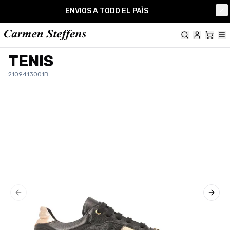
Carmen Steffens
ENVIOS A TODO EL PAÌS
Cl
TENIS
2109413001B
Previous slide
Next 