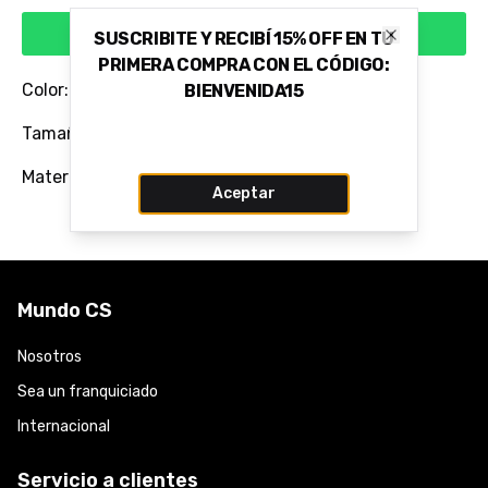
Comprar via WhatsApp
SUSCRIBITE Y RECIBÍ 15% OFF EN TU
Close
PRIMERA COMPRA CON EL CÓDIGO:
Color: PRETO
BIENVENIDA15
Tamaño del Taco: 1,0 CM
Material: 100% Cuero Vacuno Flor
Aceptar
Mundo CS
Nosotros
Sea un franquiciado
Internacional
Servicio a clientes