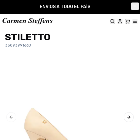
Carmen Steffens
ENVIOS A TODO EL PAÌS
Cl
STILETTO
3509399166B
Previous slide
Next 