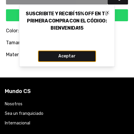
SUSCRIBITE Y RECIBÍ 15% OFF EN TU
Comprar via WhatsApp
Close
PRIMERA COMPRA CON EL CÓDIGO:
BIENVENIDA15
Color: BEGE MANTEIGA
Tamaño del Taco: 8,5 CM
Material: 100% Cuero Vacuno Flor
Aceptar
Mundo CS
Nosotros
Sea un franquiciado
Internacional