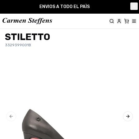
Carmen Steffens
ENVIOS A TODO EL PAÌS
Cl
STILETTO
3329399001B
Previous slide
Next 