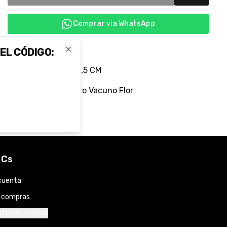
Comprar via WhatsApp
Color: PRETO
 EL CÓDIGO:
Close
Tamaño del Taco: 4,5 CM
Material: 100% Cuero Vacuno Flor
 Cs
cuenta
s compras
tionar cookies