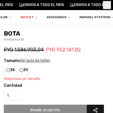
L PAÌS
ENVIOS A TODO EL PAÌS
ENVIOS A TODO EL PAÌ
Clo
CLUB
OUTLET
ACCESORIOS
RAPHAEL STEFFENS
BOTA
9119049001B
PYG
1.586.903,04
PYG
952.141,82
Tamaño
Ver guía de talles
38
39
Seleccione un tamaño
Cantidad
Añadir al carrito