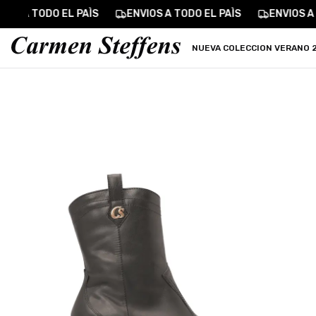
Carmen Steffens
IOS A TODO EL PAÌS
ENVIOS A TODO EL PAÌS
ENVIOS A 
NUEVA COLECCION VERANO 