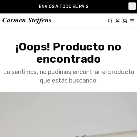
Carmen Steffens
ENVIOS A TODO EL PAÌS
Cl
¡Oops! Producto no
encontrado
Lo sentimos, no pudimos encontrar el producto
que estás buscando.