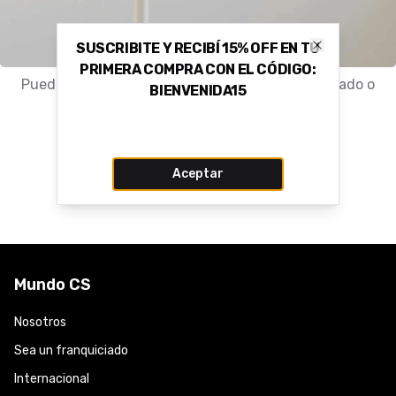
SUSCRIBITE Y RECIBÍ 15% OFF EN TU
Close
PRIMERA COMPRA CON EL CÓDIGO:
Puede que el producto haya sido movido, eliminado o
BIENVENIDA15
nunca haya existido.
Volver a la tienda
Aceptar
Mundo CS
Nosotros
Sea un franquiciado
Internacional