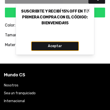
SUSCRIBITE Y RECIBÍ 15% OFF EN TU
Comprar via WhatsApp
Close
PRIMERA COMPRA CON EL CÓDIGO:
BIENVENIDA15
Color: BEGE CROISSANT
Tamaño del Taco: 7,0 CM
Material: 100% Cuero Vacuno Flor
Aceptar
Mundo CS
Nosotros
Sea un franquiciado
Internacional