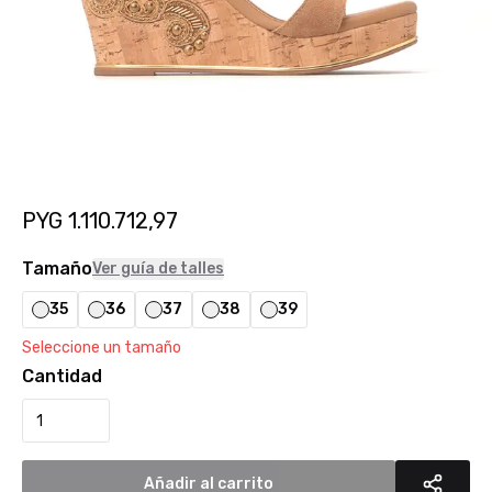
PYG
1.110.712,97
Tamaño
Ver guía de talles
35
36
37
38
39
Seleccione un tamaño
Cantidad
Añadir al carrito