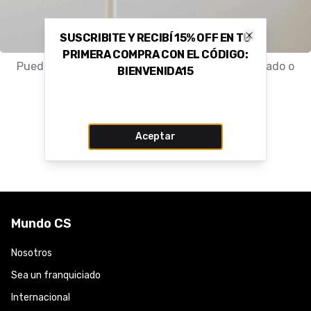
SUSCRIBITE Y RECIBÍ 15% OFF EN TU
Close
PRIMERA COMPRA CON EL CÓDIGO:
Puede que el producto haya sido movido, eliminado o
BIENVENIDA15
nunca haya existido.
Volver a la tienda
Aceptar
Mundo CS
Nosotros
Sea un franquiciado
Internacional