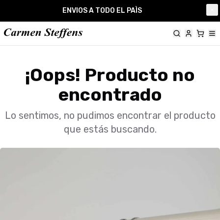
Carmen Steffens
ENVIOS A TODO EL PAÌS
Cl
¡Oops! Producto no
encontrado
Lo sentimos, no pudimos encontrar el producto
que estás buscando.