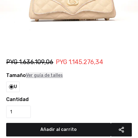
PYG
1.636.109,06
PYG
1.145.276,34
Tamaño
Ver guía de talles
U
Cantidad
Añadir al carrito