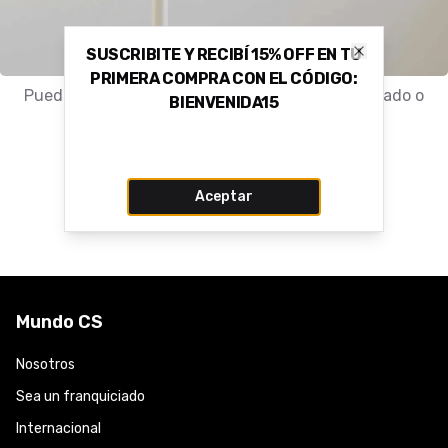
SUSCRIBITE Y RECIBÍ 15% OFF EN TU
Close
PRIMERA COMPRA CON EL CÓDIGO:
Puede que el producto haya sido movido, eliminado o
BIENVENIDA15
nunca haya existido.
Volver a la tienda
Aceptar
Mundo CS
Nosotros
Sea un franquiciado
Internacional