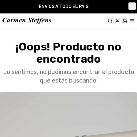
Carmen Steffens
ENVIOS A TODO EL PAÌS
Cl
¡Oops! Producto no
encontrado
Lo sentimos, no pudimos encontrar el producto
que estás buscando.